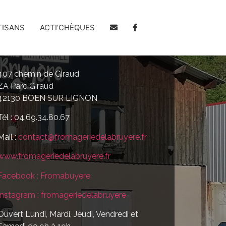
TISANS
ACTI’CHÈQUES
407 chemin de Giraud
ZA Parc Giraud
42130 BOEN SUR LIGNON
Tél : 04.69.34.80.67
Mail :
contact@fromageriedelabruyere.fr
www.fromageriedelabruyere.fr
Facebook : Fromabuyere
Instagram : fromageriedelabruyere
Ouvert Lundi, Mardi, Jeudi, Vendredi et