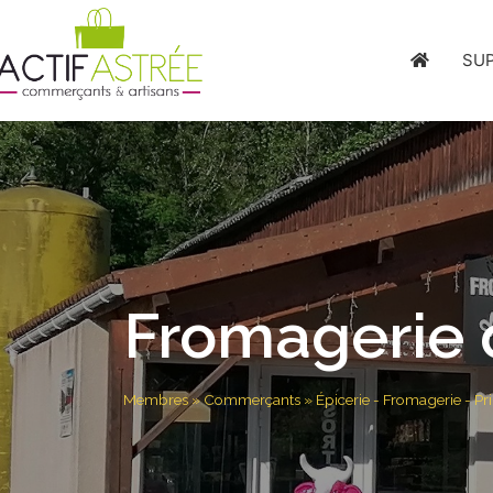
SU
Fromagerie 
Membres
»
Commerçants
»
Épicerie - Fromagerie - P