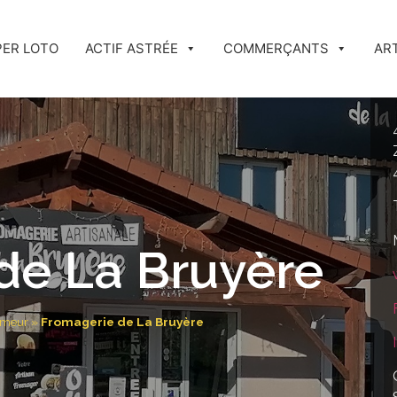
PER LOTO
ACTIF ASTRÉE
COMMERÇANTS
AR
de La Bruyère
rimeur
»
Fromagerie de La Bruyère