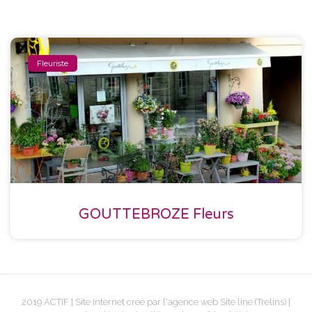
Fleuriste
GOUTTEBROZE Fleurs
2019 ACTIF | Site Internet créé par l'agence web
Site line
(Trelins) |