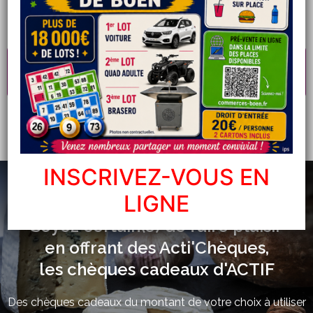
animations (jeux, actif'expo, etc.).
INSCRIVEZ-VOUS À NOTRE SUPER
LOTO DU 24/10/2026
INSCRIVEZ-VOUS EN
LIGNE
Soyez certain(e) de faire plaisir
en offrant des Acti'Chèques,
les chèques cadeaux d'ACTIF
Des chèques cadeaux du montant de votre choix à utiliser