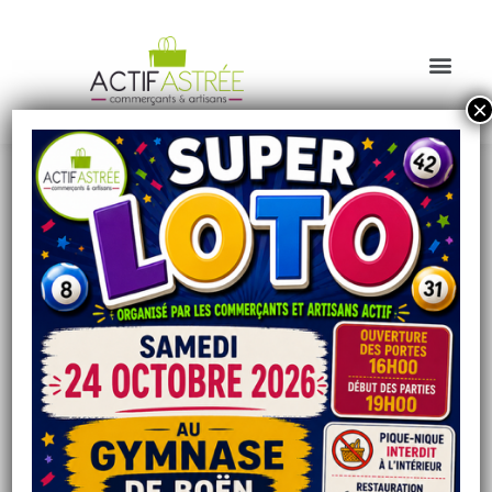
ACTIF ASTRÉE
,
association des
commerçants &
artisans de Boën-sur-
Lignon et alentours.
Découvrez les produits et savoir-faire de
nos adhérents commerçants et artisans
locaux, nos
Acti'Chèques
et nos multiples