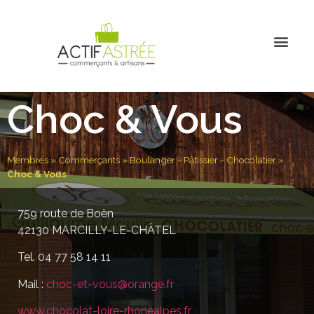
Choc & Vous
Membres
»
Commerçants
»
Boulanger - Pâtissier - Chocolatier
»
Choc & Vous
759 route de Boën
42130 MARCILLY-LE-CHÂTEL
Tel. 04 77 58 14 11
Mail :
choc-et-vous@orange.fr
www.chocolat-loire-rhonealpes.fr