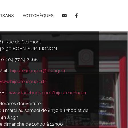
TISANS
ACTI’CHÈQUES
61, Rue de Clermont
42130 BOËN-SUR-LIGNON
Tél : 04.77.24.21.68
Mail :
bijouteriepupier@orange.fr
www.bijouteriepupier.fr
FB :
www.facebook.com/bijouteriePupier
Horaires d’ouverture :
du mardi au samedi de 8h30 à 12h00 et de
14h à 19h
le dimanche de 10h00 à 12h00