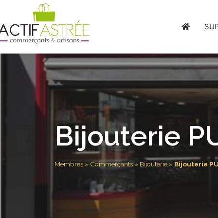
SU
Bijouterie 
Membres
»
Commerçants
»
Bijouterie
»
Bijouterie P