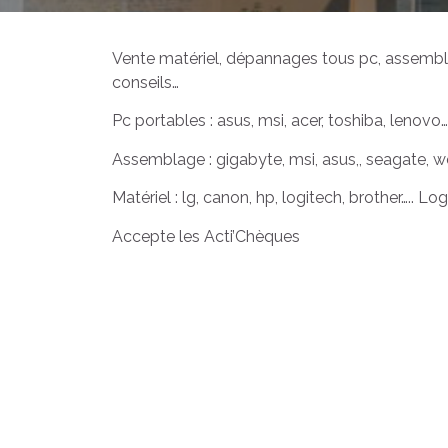
Vente matériel, dépannages tous pc, assembla
conseils…
Pc portables : asus, msi, acer, toshiba, lenovo…
Assemblage : gigabyte, msi, asus,, seagate, we
Matériel : lg, canon, hp, logitech, brother….. L
Accepte les Acti’Chèques