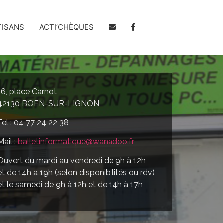
TISANS
ACTI’CHÈQUES
16, place Carnot
42130 BOËN-SUR-LIGNON
Tel : 04 77 24 22 38
Mail :
balletinformatique@wanadoo.fr
Ouvert du mardi au vendredi de 9h à 12h
et de 14h a 19h (selon disponibilités ou rdv)
et le samedi de 9h à 12h et de 14h à 17h