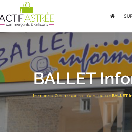
SU
BALLET Info
Membres
»
Commerçants
»
Informatique
»
BALLET I